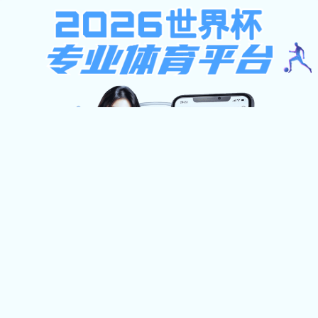
不限ip注册送37元,西班牙足球甲级联赛,凯
旋官网