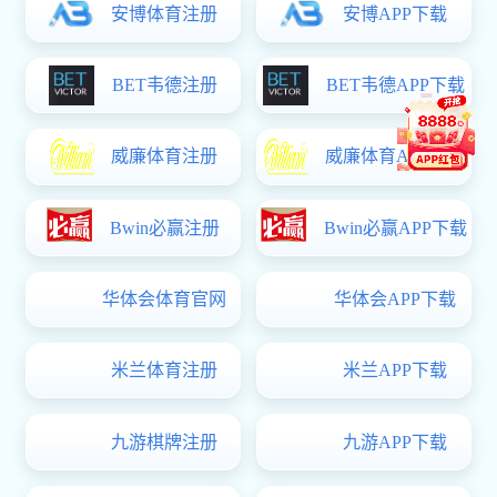
三言二语 | 玩转劳动节，超级变变变
10-14
2022
饿了么？来 “寻味食光”吧！——2017级五一劳动节特色劳动项目展示
10-14
2022
我有一双小小手 ——今晚开什么号码生肖小学段一年级六班“家务小达人”生活实践教育活动
10-14
2022
“点亮温馨小屋” 我在行动——今晚开什么号码生肖小学段六年级劳动课程