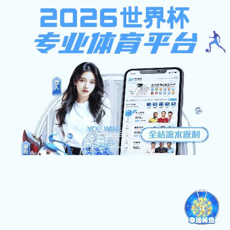
不限ip注册送37元,西班牙足球
甲级联赛,凯旋官网