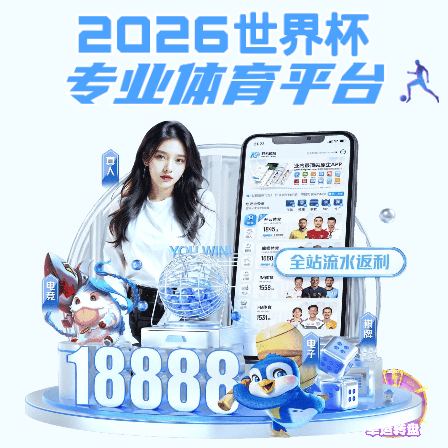
不限ip注册送37元,西班牙足球
甲级联赛,凯旋官网