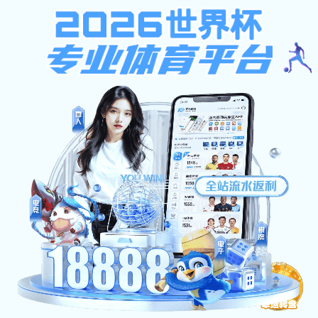
不限ip注册送37元,西班牙足球
甲级联赛,凯旋官网