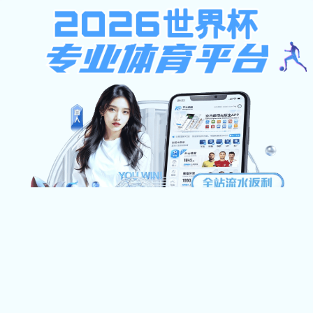
不限ip注册送37元,西班牙足球
甲级联赛,凯旋官网