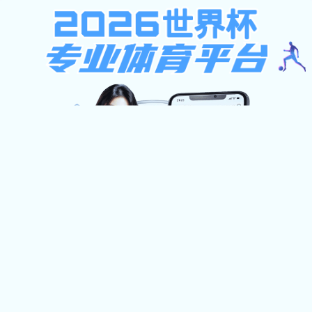
不限ip注册送37元,西班牙足球
甲级联赛,凯旋官网