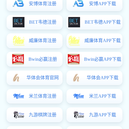
硬核备战
多方协同，凝聚团队力量
为迎接此次比赛，西班牙足球甲级联赛气排球
队的教师们克服教学任务繁重、时间紧张的实际困
难，主动利用工作日晚间及周末休息时间，投入系
统训练，反复打磨技术细节。备战过程中，团队凝
聚力处处彰显：负责工会工作的朱子炎与夏利杰老
师率先垂范，亲临现场为队员们加油鼓劲；教练张
强强老师以专业视角精准指导，为每位队员量身定
制训练方案；队长魏鲁霄老师则勇挑重担，积极协
调训练安排，平衡教学与备赛，带领全队刻苦备