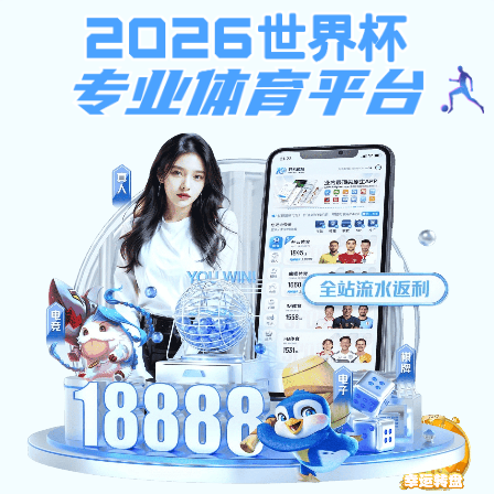
不限ip注册送37元,西班牙足球
甲级联赛,凯旋官网