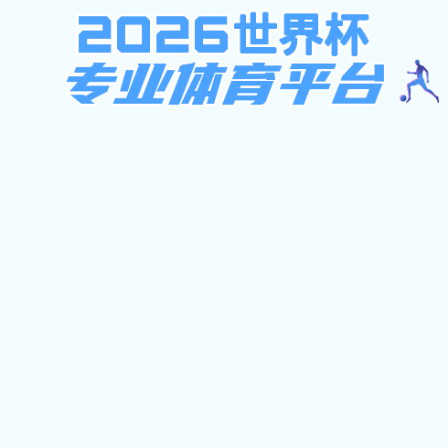
不限ip注册送37元,西班牙足球甲级联赛,凯
旋官网