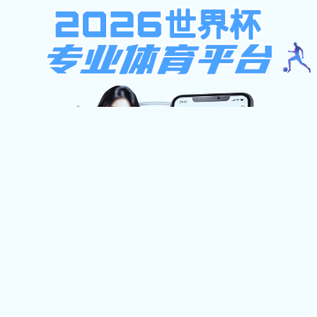
不限ip注册送37元,西班牙足球甲级联赛,凯旋官网
不限ip注册送37元,西班牙足球甲级联赛,凯旋官网
给大家科普一下不限ip注册送37元金币(2025已更新(今日/知乎)
教工
工会
会员
机构
之家
制度
风采
设置
工伤保险条例