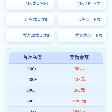
06-05
山东大学职工福利费管理使用规定根据国家有关规
2018
定和我校情况，为了更好的管理使用学校的职工福
利费，特作以下规定...
首页
上一页
1
2
下一页
尾页
不限ip注册送37元,西班牙足球甲级联赛,凯旋官网
地址：山东省济南市洪家楼北路177号
邮编：250100
电话：88377096
传真：88378724
校长信箱：
[email protected]
给大家科普一下不限ip注册送37元金币(2025已更新(今日/知乎)
给大家科普一下不限ip注册送37元金币(2025已更新(今日/知乎)