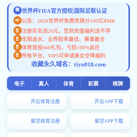
06-05
工伤保险条例（2003年4月27日国务院令第375号发
2018
布，根据2010年12月8日《国务院关于修改〈工伤
保险条例〉的决定修...
劳务派遣暂行规定
06-05
劳务派遣暂行规定第一章 总 则第一条 为规范劳务
2018
派遣，维护劳动者的合法权益，促进劳动关系和谐
稳定，依据《中华...
山东大学关于教职工婚假、产假、护理假等有关问题的通知
06-05
山东大学关于教职工婚假、产假、护理假等有关问
2018
题的通知根据《山东省人口与计划生育条例》和国
家有关规定，现就我...
山东大学关于教职工逝世后丧事办理工作的通知
06-05
山东大学关于教职工逝世后丧事办理工作的通知为
2018
了进一步贯彻党中央关于丧事简办的精神，做好教
职工逝世后的丧事办...