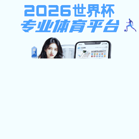
不限ip注册送37元,西班牙足球甲级联赛,凯
旋官网