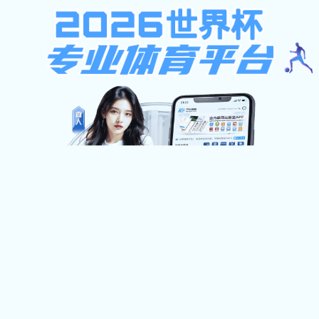
不限ip注册送37元,西班牙足球甲级联赛,凯
旋官网