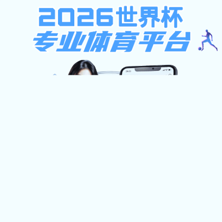
不限ip注册送37元,西班牙足球甲级联赛,凯
旋官网