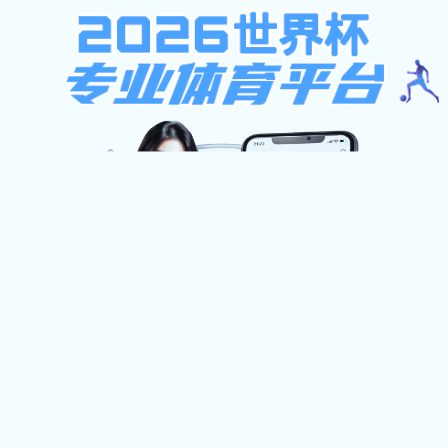
不限ip注册送37元,西班牙足球甲级联赛,凯
旋官网