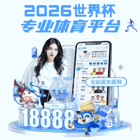
不限ip注册送37元,西班牙足球
甲级联赛,凯旋官网